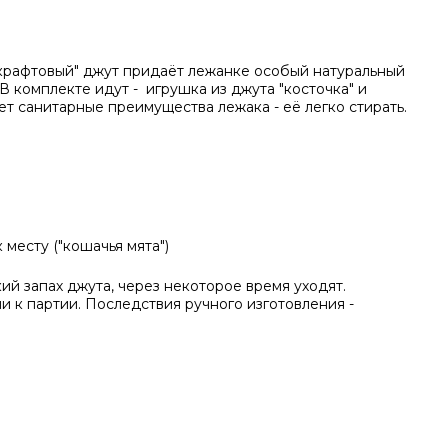
 "крафтовый" джут придаёт лежанке особый натуральный
В комплекте идут - игрушка из джута "косточка" и
т санитарные преимущества лежака - её легко стирать.
 месту ("кошачья мята")
ий запах джута, через некоторое время уходят.
и к партии. Последствия ручного изготовления -