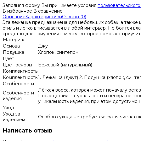
Заполняя форму Вы принимаете условия
пользовательского
В избранное
В сравнение
Описание
Характеристики
Отзывы (0)
Эта лежанка предназначена для небольших собак, а также 
стиль и легко вписывается в любой интерьер. Не боится вл
средство для приучения к месту, которое помогает приучит
Материал
Основа
Джут
Подушка
Хлопок, синтепон
Цвет
Цвет основы
Бежевый (натуральный)
Комплектность
Комплектность
1. Лежанка (джут) 2. Подушка (хлопок, синте
Особенности
Лёгкая ворса, которая может поначалу остав
Особенности
Последствия натуральности и неокрашенност
изделия
уникальность изделия, при этом допустимо 
Уход
Уход за
Особого ухода не требуется: сухая чистка щ
изделием
Написать отзыв