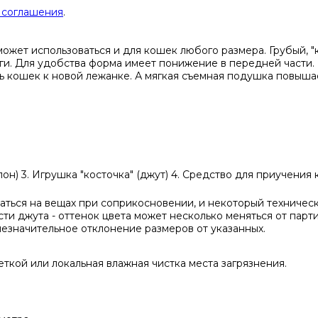
 соглашения
.
может использоваться и для кошек любого размера. Грубый,
аги. Для удобства форма имеет понижение в передней части. 
ь кошек к новой лежанке. А мягкая съемная подушка повышае
пон) 3. Игрушка "косточка" (джут) 4. Средство для приучения к
аться на вещах при соприкосновении, и некоторый техническ
и джута - оттенок цвета может несколько меняться от парти
незначительное отклонение размеров от указанных.
еткой или локальная влажная чистка места загрязнения.